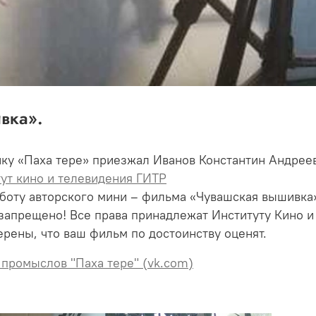
вка».
ику «Паха тере» приезжал Иванов Константин Андреев
ут кино и телевидения ГИТР
боту авторского мини – фильма «Чувашская вышивка
 запрещено! Все права принадлежат Институту Кино 
ерены, что ваш фильм по достоинству оценят.
промыслов "Паха тере" (vk.com)