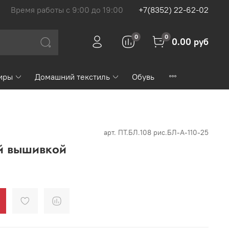
Время работы с 9:00 до 19:00
+7(8352) 22-62-02
0
0
0.00 руб
иры
Домашний текстиль
Обувь
арт.
ПТ.БЛ.108 рис.БЛ-А-110-25
й вышивкой