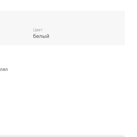
Цвет
белый
влял