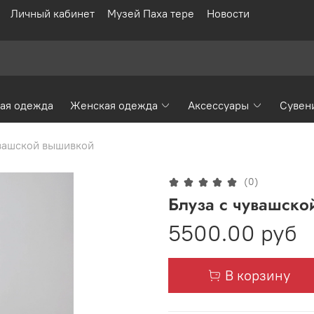
Личный кабинет
Музей Паха тере
Новости
ая одежда
Женская одежда
Аксессуары
Сувен
увашской вышивкой
(0)
Блуза с чувашско
5500.00 руб
В корзину