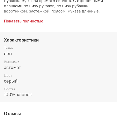
Рубашка мужская прямого силуэта. С отделочными
планками по низу рукавов, по низу рубашки,
воротником, застежкой, поясом. Рукава длинные,
зауженные к низу с планками. Воротник стойка.
Показать полностью
Застежка на пуговицы.
Характеристики
Ткань
лён
Вышивка
автомат
Цвет
серый
Состав
100% хлопок
Отзывы