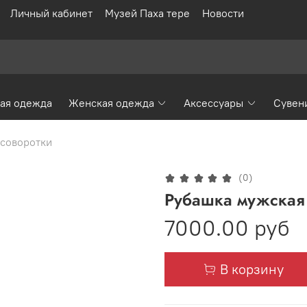
Личный кабинет
Музей Паха тере
Новости
ая одежда
Женская одежда
Аксессуары
Сувен
осоворотки
(0)
Рубашка мужская 
7000.00 руб
В корзину