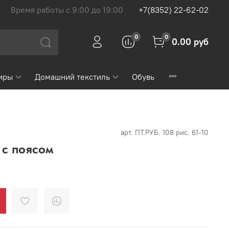
Время работы с 9:00 до 19:00
+7(8352) 22-62-02
0
0
0.00 руб
иры
Домашний текстиль
Обувь
арт.
ПТ.РУБ. 108 рис. 61-10
с поясом