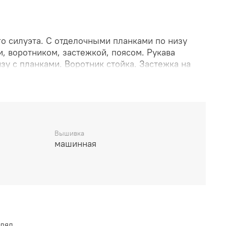
о силуэта. С отделочными планками по низу
и, воротником, застежкой, поясом. Рукава
у с планками. Воротник стойка. Застежка на
Вышивка
машинная
влял