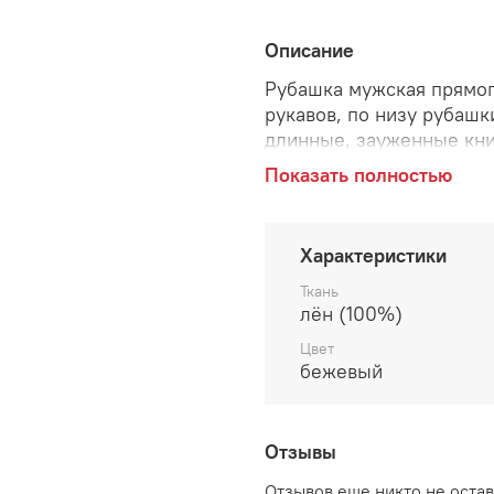
Описание
Рубашка мужская прямог
рукавов, по низу рубашк
длинные, зауженные книз
пуговицы.
Показать полностью
Характеристики
Ткань
лён (100%)
Цвет
бежевый
Отзывы
Отзывов еще никто не оста