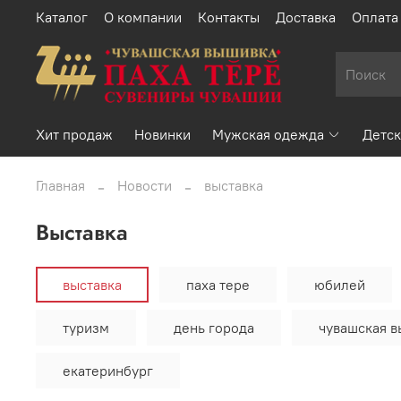
Каталог
О компании
Контакты
Доставка
Оплата
Хит продаж
Новинки
Мужская одежда
Детск
Главная
Новости
выставка
выставка
выставка
паха тере
юбилей
туризм
день города
чувашская 
екатеринбург