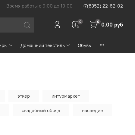
Время работы с 9:00 до 19:00
+7(8352) 22-62-02
0
0
0.00 руб
иры
Домашний текстиль
Обувь
эткер
интурмаркет
свадебный обряд
наследие