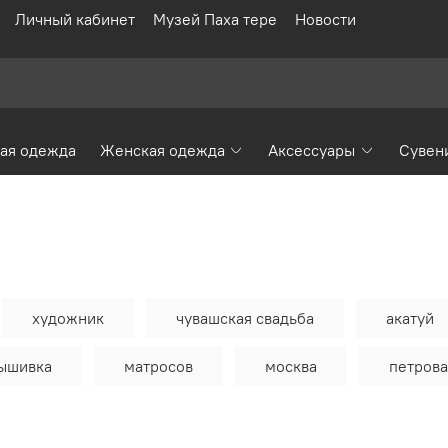
Личный кабинет
Музей Паха тере
Новости
ая одежда
Женская одежда
Аксессуары
Сувен
художник
чувашская свадьба
акатуй
вышивка
матросов
москва
петрова